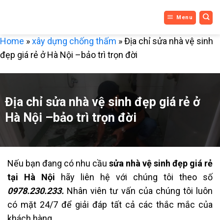
DỊCH VỤ
Bỏ
Menu
qua
3 MIỀN
nội
Home
»
xây dựng chống thấm
»
Địa chỉ sửa nhà vệ sinh
dung
đẹp giá rẻ ở Hà Nội –bảo trì trọn đời
Địa chỉ sửa nhà vệ sinh đẹp giá rẻ ở
Hà Nội –bảo trì trọn đời
Nếu bạn đang có nhu cầu
sửa nhà vệ sinh đẹp giá rẻ
tại Hà Nội
hãy liên hệ với chúng tôi theo số
0978.230.233.
Nhân viên tư vấn của chúng tôi luôn
có mặt 24/7 để giải đáp tất cả các thắc mắc của
khách hàng.