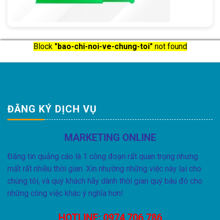
Block
"bao-chi-noi-ve-chung-toi"
not found
ĐĂNG KÝ DỊCH VỤ
MARKETING ONLINE
Đăng tin quảng cáo là 1 công đoạn rất quan trọng nhưng
mất rất nhiều thời gian. Xin nhường những việc này lại cho
chúng tôi, và quý khách hãy dành thời gian quý báu đó cho
những công việc khác ý nghĩa hơn!
HOTLINE:
0974 706 786