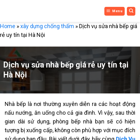
DỊCH VỤ
Bỏ
Menu
qua
3 MIỀN
nội
Home
»
xây dựng chống thấm
»
Dịch vụ sửa nhà bếp giá
dung
rẻ uy tín tại Hà Nội
Dịch vụ sửa nhà bếp giá rẻ uy tín tại
Hà Nội
Nhà bếp là nơi thường xuyên diễn ra các hoạt động
nấu nướng, ăn uống cho cả gia đình. Vì vậy, sau thời
gian dài sử dụng, phòng bếp nhà bạn sẽ có hiện
tượng bị xuống cấp, không còn phù hợp với mục đích
sử dụng ban đầu. Bài viết dưới đây, hãy cùng
Dịch Vụ