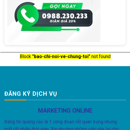
Block
"bao-chi-noi-ve-chung-toi"
not found
ĐĂNG KÝ DỊCH VỤ
MARKETING ONLINE
Đăng tin quảng cáo là 1 công đoạn rất quan trọng nhưng
mất rất nhiều thời gian. Xin nhường những việc này lại cho