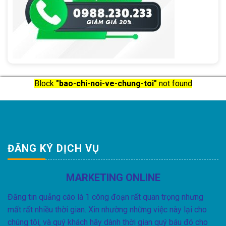
Block
"bao-chi-noi-ve-chung-toi"
not found
ĐĂNG KÝ DỊCH VỤ
MARKETING ONLINE
Đăng tin quảng cáo là 1 công đoạn rất quan trọng nhưng
mất rất nhiều thời gian. Xin nhường những việc này lại cho
chúng tôi, và quý khách hãy dành thời gian quý báu đó cho