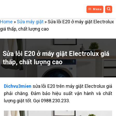
DỊCH VỤ
Bỏ
Menu
qua
3 MIỀN
nội
Home
»
Sửa máy giặt
»
Sửa lỗi E20 ở máy giặt Electrolux
dung
giá thấp, chất lượng cao
Sửa lỗi E20 ở máy giặt Electrolux giá
thấp, chất lượng cao
Dichvu3mien
sửa lỗi E20 trên máy giặt Electrolux giá
phải chăng. Đảm bảo hiệu suất vận hành và chất
lượng giặt tốt. Gọi 0988.230.233.