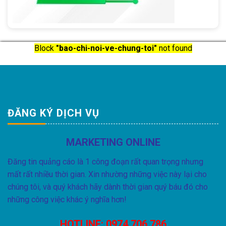
Block
"bao-chi-noi-ve-chung-toi"
not found
ĐĂNG KÝ DỊCH VỤ
MARKETING ONLINE
Đăng tin quảng cáo là 1 công đoạn rất quan trọng nhưng
mất rất nhiều thời gian. Xin nhường những việc này lại cho
chúng tôi, và quý khách hãy dành thời gian quý báu đó cho
những công việc khác ý nghĩa hơn!
HOTLINE:
0974 706 786