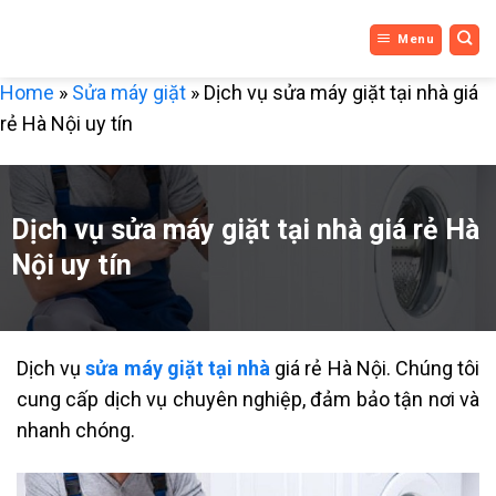
DỊCH VỤ
Bỏ
Menu
qua
3 MIỀN
nội
Home
»
Sửa máy giặt
»
Dịch vụ sửa máy giặt tại nhà giá
dung
rẻ Hà Nội uy tín
Dịch vụ sửa máy giặt tại nhà giá rẻ Hà
Nội uy tín
Dịch vụ
sửa máy giặt tại nhà
giá rẻ Hà Nội. Chúng tôi
cung cấp dịch vụ chuyên nghiệp, đảm bảo tận nơi và
nhanh chóng.