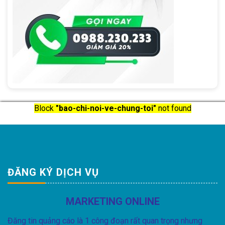
Block
"bao-chi-noi-ve-chung-toi"
not found
ĐĂNG KÝ DỊCH VỤ
MARKETING ONLINE
Đăng tin quảng cáo là 1 công đoạn rất quan trọng nhưng