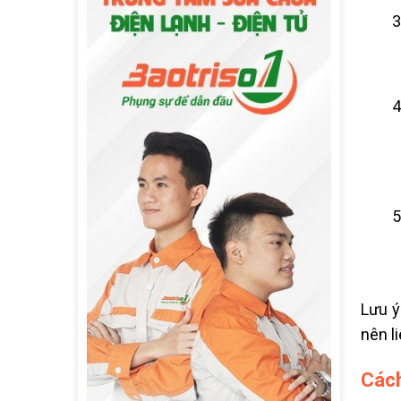
Lưu ý
nên l
Cách