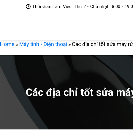
Bỏ
Thời Gian Làm Việc: Thứ 2 - Chủ nhật : 8:00 - 19:
qua
DỊCH VỤ 3
nội
dung
MIỀN
Home
»
Máy tính - Điện thoại
»
Các địa chỉ tốt sửa máy r
Các địa chỉ tốt sửa má