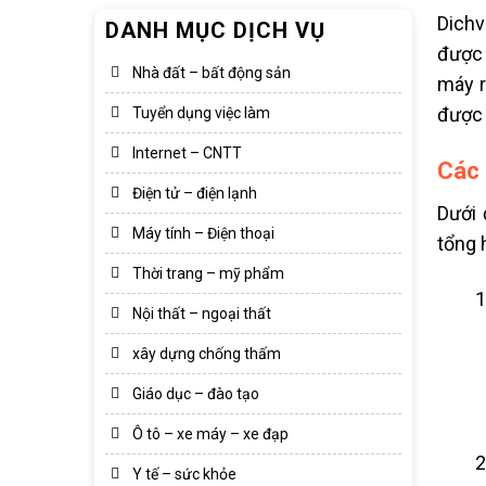
Dichv
DANH MỤC DỊCH VỤ
được 
Nhà đất – bất động sản
máy r
được 
Tuyển dụng việc làm
Internet – CNTT
Các 
Điện tử – điện lạnh
Dưới 
Máy tính – Điện thoại
tổng 
Thời trang – mỹ phẩm
Nội thất – ngoại thất
xây dựng chống thấm
Giáo dục – đào tạo
Ô tô – xe máy – xe đạp
Y tế – sức khỏe