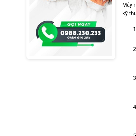
Máy r
kỹ th