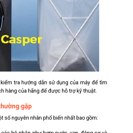
n kiểm tra hướng dẫn sử dụng của máy để tìm
ch hàng của hãng để được hỗ trợ kỹ thuật.
 thường gặp
ột số nguyên nhân phổ biến nhất bao gồm:
 các bộ phận như bơm nước, van, động cơ và