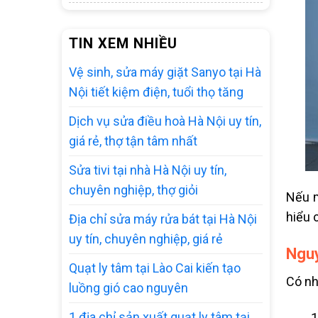
TIN XEM NHIỀU
Vệ sinh, sửa máy giặt Sanyo tại Hà
Nội tiết kiệm điện, tuổi thọ tăng
Dịch vụ sửa điều hoà Hà Nội uy tín,
giá rẻ, thợ tận tâm nhất
Sửa tivi tại nhà Hà Nội uy tín,
chuyên nghiệp, thợ giỏi
Nếu m
hiểu 
Địa chỉ sửa máy rửa bát tại Hà Nội
uy tín, chuyên nghiệp, giá rẻ
Nguy
Quạt ly tâm tại Lào Cai kiến tạo
Có nh
luồng gió cao nguyên
1 địa chỉ sản xuất quạt ly tâm tại