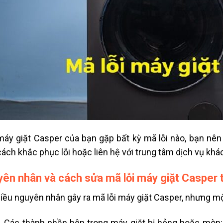
áy giặt Casper của bạn gặp bất kỳ mã lỗi nào, bạn nê
cách khắc phục lỗi hoặc liên hệ với trung tâm dịch vụ khá
ên nhân và cách sửa mã lỗi máy giặt Casper
iều nguyên nhân gây ra mã lỗi máy giặt Casper, nhưng m
Các thành phần bên trong máy giặt bị hỏng hoặc mòn: