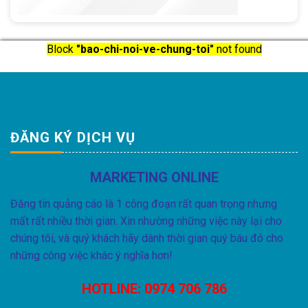
Block
"bao-chi-noi-ve-chung-toi"
not found
ĐĂNG KÝ DỊCH VỤ
MARKETING ONLINE
Đăng tin quảng cáo là 1 công đoạn rất quan trọng nhưng
mất rất nhiều thời gian. Xin nhường những việc này lại cho
chúng tôi, và quý khách hãy dành thời gian quý báu đó cho
những công việc khác ý nghĩa hơn!
HOTLINE:
0974 706 786