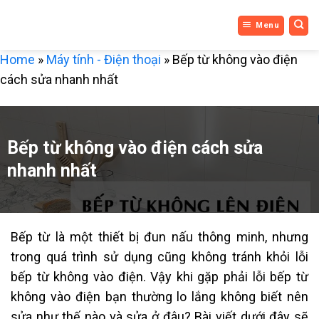
DỊCH VỤ
Bỏ
Menu
qua
3 MIỀN
nội
Home
»
Máy tính - Điện thoại
»
Bếp từ không vào điện
dung
cách sửa nhanh nhất
Bếp từ không vào điện cách sửa
nhanh nhất
Bếp từ là một thiết bị đun nấu thông minh, nhưng
trong quá trình sử dụng cũng không tránh khỏi lỗi
bếp từ không vào điện. Vậy khi gặp phải lỗi bếp từ
không vào điện bạn thường lo lắng không biết nên
sửa như thế nào và sửa ở đâu? Bài viết dưới đây sẽ