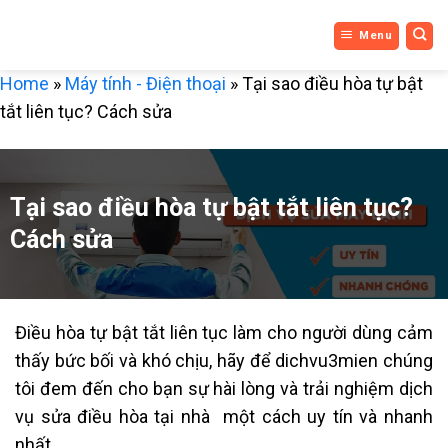
DỊCH VỤ
Bỏ
Menu
qua
3 MIỀN
nội
Home
»
Máy tính - Điện thoại
»
Tại sao điều hòa tự bật
dung
tắt liên tục? Cách sửa
Tại sao điều hòa tự bật tắt liên tục?
Cách sửa
Điều hòa tự bật tắt liên tục làm cho người dùng cảm
thấy bức bối và khó chịu, hãy để dichvu3mien chúng
tôi đem đến cho bạn sự hài lòng và trải nghiệm dịch
vụ sửa điều hòa tại nhà một cách uy tín và nhanh
nhất.