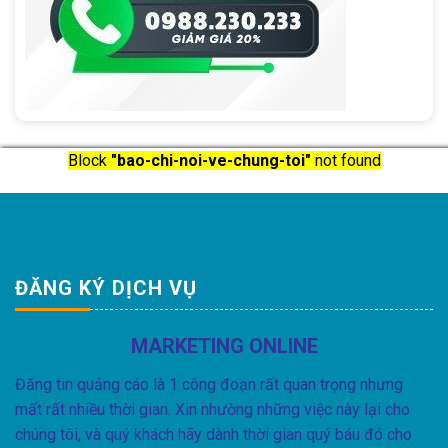
Block
"bao-chi-noi-ve-chung-toi"
not found
ĐĂNG KÝ DỊCH VỤ
MARKETING ONLINE
Đăng tin quảng cáo là 1 công đoạn rất quan trọng nhưng
mất rất nhiều thời gian. Xin nhường những việc này lại cho
chúng tôi, và quý khách hãy dành thời gian quý báu đó cho