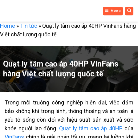
DỊCH VỤ
Bỏ
Menu
qua
3 MIỀN
nội
Home
»
Tin tức
»
Quạt ly tâm cao áp 40HP VinFans hàng
dung
Việt chất lượng quốc tế
Quạt ly tâm cao áp 40HP VinFans
hàng Việt chất lượng quốc tế
Trong môi trường công nghiệp hiện đại, việc đảm
bảo không khí trong lành, thông thoáng và an toàn là
yếu tố sống còn đối với hiệu suất sản xuất và sức
khỏe người lao động.
Quạt ly tâm cao áp 40HP
của
VinFans
chính là giải pháp tối ưu, mang lại luồng khí