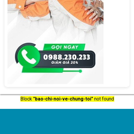
Block
"bao-chi-noi-ve-chung-toi"
not found