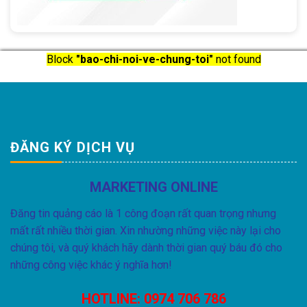
Block
"bao-chi-noi-ve-chung-toi"
not found
ĐĂNG KÝ DỊCH VỤ
MARKETING ONLINE
Đăng tin quảng cáo là 1 công đoạn rất quan trọng nhưng
mất rất nhiều thời gian. Xin nhường những việc này lại cho
chúng tôi, và quý khách hãy dành thời gian quý báu đó cho
những công việc khác ý nghĩa hơn!
HOTLINE:
0974 706 786