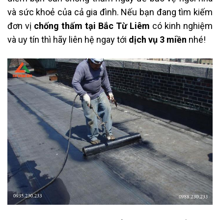
và sức khoẻ của cả gia đình. Nếu bạn đang tìm kiếm
đơn vị
c
hống thấm tại Bắc Từ Liêm
có kinh nghiệm
và uy tín thì hãy liên hệ ngay tới
dịch vụ 3 miền
nhé!