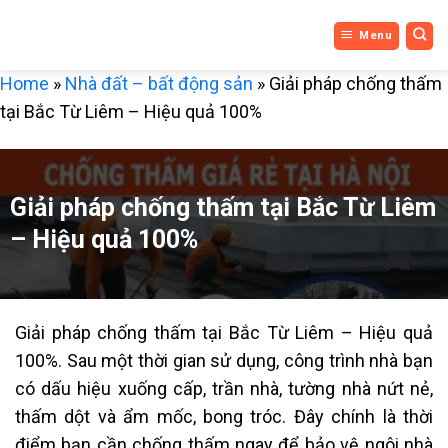
DỊCH VỤ
Bỏ
Menu
qua
3 MIỀN
nội
Home
»
Nhà đất – bất động sản
»
Giải pháp chống thấm
dung
tại Bắc Từ Liêm – Hiệu quả 100%
Giải pháp chống thấm tại Bắc Từ Liêm
– Hiệu quả 100%
Giải pháp chống thấm tại Bắc Từ Liêm – Hiệu quả
100%. Sau một thời gian sử dụng, công trình nhà bạn
có dấu hiệu xuống cấp, trần nhà, tường nhà nứt nẻ,
thấm dột và ẩm mốc, bong tróc. Đây chính là thời
điểm bạn cần chống thấm ngay để bảo vệ ngôi nhà