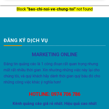
Block
"bao-chi-noi-ve-chung-toi"
not found
ĐĂNG KÝ DỊCH VỤ
MARKETING ONLINE
Đăng tin quảng cáo là 1 công đoạn rất quan trọng nhưng
mất rất nhiều thời gian. Xin nhường những việc này lại cho
chúng tôi, và quý khách hãy dành thời gian quý báu đó cho
những công việc khác ý nghĩa hơn!
HOTLINE:
0974 706 786
Kênh quảng cáo giá rẻ nhất. Hiệu quả cao nhất