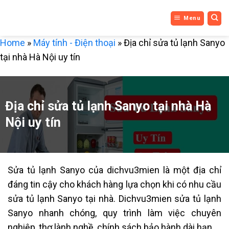
DỊCH VỤ
Bỏ
Menu
qua
3 MIỀN
nội
Home
»
Máy tính - Điện thoại
»
Địa chỉ sửa tủ lạnh Sanyo
dung
tại nhà Hà Nội uy tín
Địa chỉ sửa tủ lạnh Sanyo tại nhà Hà
Nội uy tín
Sửa tủ lạnh Sanyo của dichvu3mien là một địa chỉ
đáng tin cậy cho khách hàng lựa chọn khi có nhu cầu
sửa tủ lạnh Sanyo tại nhà. Dichvu3mien sửa tủ lạnh
Sanyo nhanh chóng, quy trình làm việc chuyên
nghiệp, thợ lành nghề, chính sách bảo hành dài hạn.