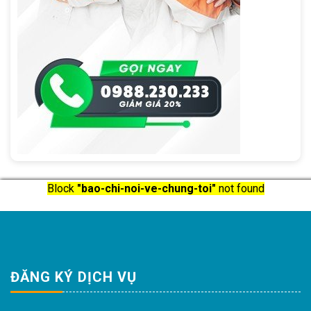
Block
"bao-chi-noi-ve-chung-toi"
not found
ĐĂNG KÝ DỊCH VỤ