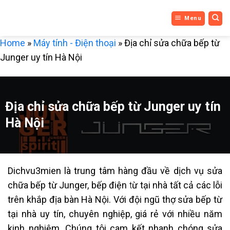
DỊCH VỤ
Bỏ
Menu
qua
3 MIỀN
nội
Home
»
Máy tính - Điện thoại
»
Địa chỉ sửa chữa bếp từ
dung
Junger uy tín Hà Nội
Địa chỉ sửa chữa bếp từ Junger uy tín
Hà Nội
Dichvu3mien là trung tâm hàng đầu về dịch vụ sửa
chữa bếp từ
Junger
, bếp điện từ tại nhà tất cả các lỗi
trên khắp địa bàn Hà Nội. Với đội ngũ thợ sửa bếp từ
tại nhà uy tín, chuyên nghiệp, giá rẻ với nhiều năm
kinh nghiệm. Chúng tôi cam kết nhanh chóng sửa