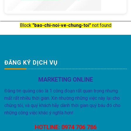
Block
"bao-chi-noi-ve-chung-toi"
not found
ĐĂNG KÝ DỊCH VỤ
MARKETING ONLINE
Đăng tin quảng cáo là 1 công đoạn rất quan trọng nhưng
mất rất nhiều thời gian. Xin nhường những việc này lại cho
chúng tôi, và quý khách hãy dành thời gian quý báu đó cho
những công việc khác ý nghĩa hơn!
HOTLINE:
0974 706 786