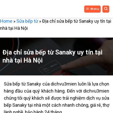
DỊCH VỤ
Bỏ
Menu
qua
3 MIỀN
nội
Home
»
Sửa bếp từ
»
Địa chỉ sửa bếp từ Sanaky uy tín tại
dung
nhà tại Hà Nội
Địa chỉ sửa bếp từ Sanaky uy tín tại
nhà tại Hà Nội
Sửa bếp từ Sanaky của dichvu3mien luôn là lựa chọn
hàng đầu của quý khách hàng. Đến với dichvu3mien
chúng tôi quý khách sẽ được trải nghiệm dịch vụ sửa
bếp Sanaky tại nhà một cách nhanh chóng, giá rẻ, thợ
lành nghề, bảo hành 24 tháng.