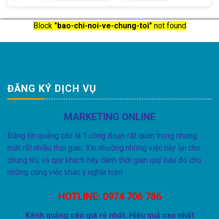
Block
"bao-chi-noi-ve-chung-toi"
not found
ĐĂNG KÝ DỊCH VỤ
MARKETING ONLINE
Đăng tin quảng cáo là 1 công đoạn rất quan trọng nhưng
mất rất nhiều thời gian. Xin nhường những việc này lại cho
chúng tôi, và quý khách hãy dành thời gian quý báu đó cho
những công việc khác ý nghĩa hơn!
HOTLINE:
0974 706 786
Kênh quảng cáo giá rẻ nhất. Hiệu quả cao nhất