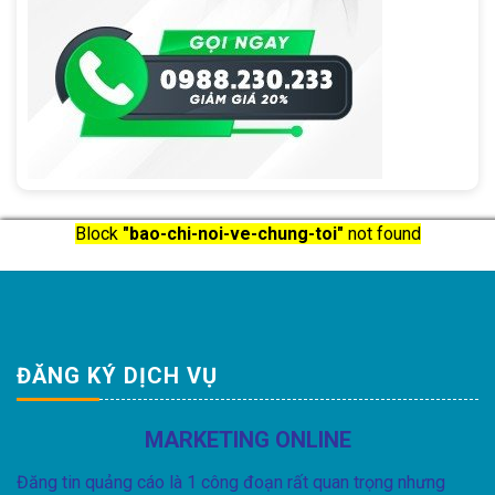
Block
"bao-chi-noi-ve-chung-toi"
not found
ĐĂNG KÝ DỊCH VỤ
MARKETING ONLINE
Đăng tin quảng cáo là 1 công đoạn rất quan trọng nhưng