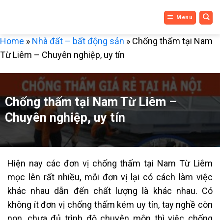
DỊCH VỤ
Bỏ
Menu
qua
3 MIỀN
nội
Home
»
Nhà đất – bất động sản
»
Chống thấm tại Nam
dung
Từ Liêm – Chuyên nghiệp, uy tín
Chống thấm tại Nam Từ Liêm –
Chuyên nghiệp, uy tín
Hiện nay các đơn vị chống thấm tại Nam Từ Liêm
mọc lên rất nhiều, mỗi đơn vị lại có cách làm việc
khác nhau dẫn đến chất lượng là khác nhau. Có
không ít đơn vị chống thấm kém uy tín, tay nghề còn
non, chưa đủ trình độ chuyên môn thì việc chống