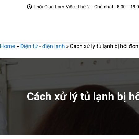
Bỏ
Thời Gian Làm Việc: Thứ 2 - Chủ nhật : 8:00 - 19:
qua
DỊCH VỤ 3
nội
dung
MIỀN
Home
»
Điện tử - điện lạnh
»
Cách xử lý tủ lạnh bị hôi đơn
Cách xử lý tủ lạnh bị h