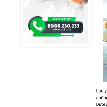
Lưu ý
những
Dưới 