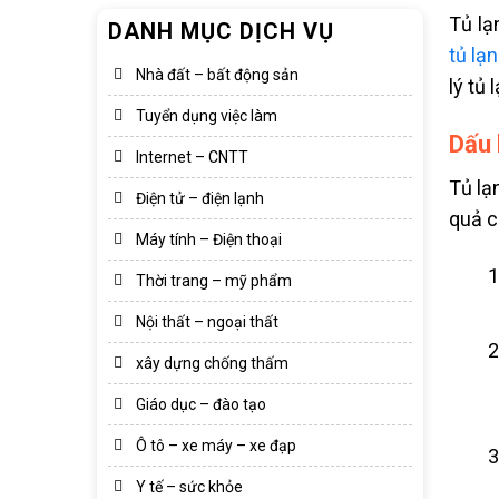
Tủ lạ
DANH MỤC DỊCH VỤ
tủ lạn
Nhà đất – bất động sản
lý tủ 
Tuyển dụng việc làm
Dấu 
Internet – CNTT
Tủ lạ
Điện tử – điện lạnh
quả c
Máy tính – Điện thoại
Thời trang – mỹ phẩm
Nội thất – ngoại thất
xây dựng chống thấm
Giáo dục – đào tạo
Ô tô – xe máy – xe đạp
Y tế – sức khỏe