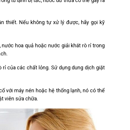
rong tủ lạnh bị tắc, nước dư thừa có thể gây ra
 thiết. Nếu không tự xử lý được, hãy gọi kỹ
nước hoa quả hoặc nước giải khát rò rỉ trong
ạch.
ò rỉ của các chất lỏng. Sử dụng dung dịch giặt
 cố với máy nén hoặc hệ thống lạnh, nó có thể
ật viên sửa chữa.