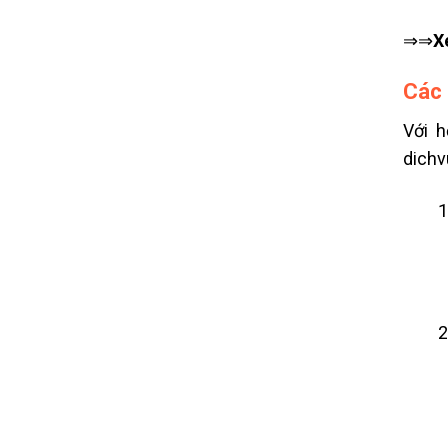
⇒⇒
X
Các 
Với h
dichv