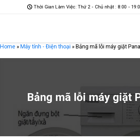
Bỏ
Thời Gian Làm Việc: Thứ 2 - Chủ nhật : 8:00 - 19:
qua
DỊCH VỤ 3
nội
dung
MIỀN
Home
»
Máy tính - Điện thoại
»
Bảng mã lỗi máy giặt Pan
Bảng mã lỗi máy giặt 