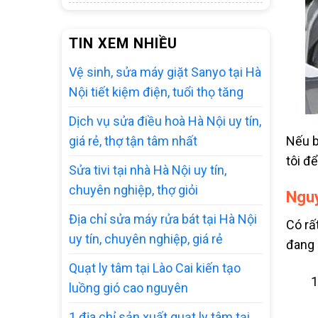
TIN XEM NHIỀU
Vệ sinh, sửa máy giặt Sanyo tại Hà
Nội tiết kiệm điện, tuổi thọ tăng
Dịch vụ sửa điều hoà Hà Nội uy tín,
Nếu b
giá rẻ, thợ tận tâm nhất
tôi đ
Sửa tivi tại nhà Hà Nội uy tín,
chuyên nghiệp, thợ giỏi
Nguy
Địa chỉ sửa máy rửa bát tại Hà Nội
Có rấ
uy tín, chuyên nghiệp, giá rẻ
đang 
Quạt ly tâm tại Lào Cai kiến tạo
luồng gió cao nguyên
1 địa chỉ sản xuất quạt ly tâm tại