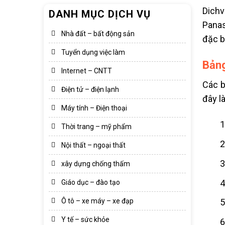
Dichv
DANH MỤC DỊCH VỤ
Panas
Nhà đất – bất động sản
đặc b
Tuyển dụng việc làm
Bảng
Internet – CNTT
Các b
Điện tử – điện lạnh
đây l
Máy tính – Điện thoại
Thời trang – mỹ phẩm
Nội thất – ngoại thất
xây dựng chống thấm
Giáo dục – đào tạo
Ô tô – xe máy – xe đạp
Y tế – sức khỏe