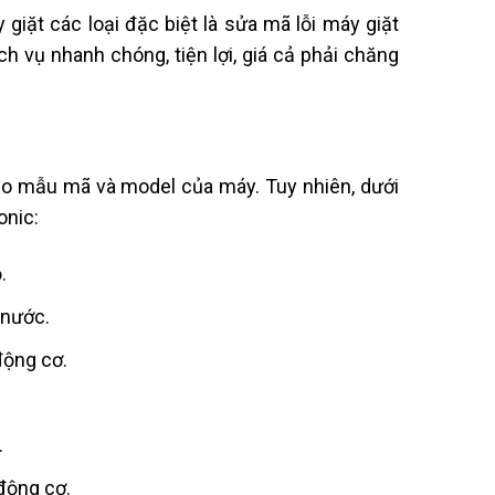
iặt các loại đặc biệt là sửa mã lỗi máy giặt
h vụ nhanh chóng, tiện lợi, giá cả phải chăng
eo mẫu mã và model của máy. Tuy nhiên, dưới
onic:
.
 nước.
động cơ.
.
 động cơ.