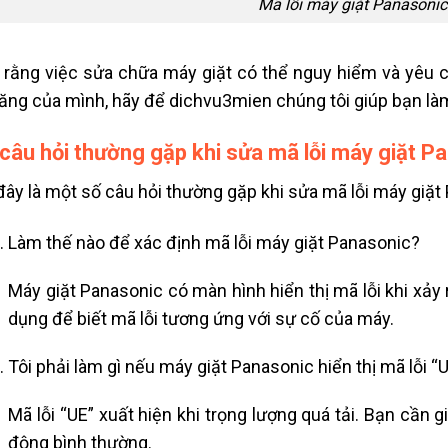
Mã lỗi máy giặt Panasonic 
 rằng việc sửa chữa máy giặt có thể nguy hiểm và yêu c
ăng của mình, hãy để dichvu3mien chúng tôi giúp bạn là
câu hỏi thường gặp khi sửa mã lỗi máy giặt Pa
đây là một số câu hỏi thường gặp khi sửa mã lỗi máy giặt 
Làm thế nào để xác định mã lỗi máy giặt Panasonic?
Máy giặt Panasonic có màn hình hiển thị mã lỗi khi xả
dụng để biết mã lỗi tương ứng với sự cố của máy.
Tôi phải làm gì nếu máy giặt Panasonic hiển thị mã lỗi “
Mã lỗi “UE” xuất hiện khi trọng lượng quá tải. Bạn cần
động bình thường.