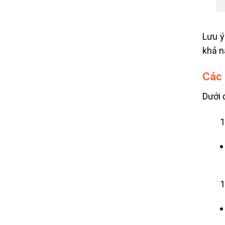
Lưu ý
khả n
Các 
Dưới 