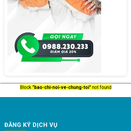
Block
"bao-chi-noi-ve-chung-toi"
not found
ĐĂNG KÝ DỊCH VỤ