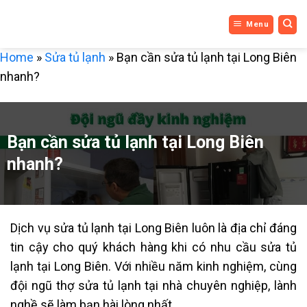
DỊCH VỤ
Bỏ
Menu
qua
3 MIỀN
nội
Home
»
Sửa tủ lạnh
»
Bạn cần sửa tủ lạnh tại Long Biên
dung
nhanh?
Bạn cần sửa tủ lạnh tại Long Biên
nhanh?
Dịch vụ sửa tủ lạnh tại Long Biên luôn là địa chỉ đáng
tin cậy cho quý khách hàng khi có nhu cầu sửa tủ
lạnh tại Long Biên. Với nhiều năm kinh nghiệm, cùng
đội ngũ thợ sửa tủ lạnh tại nhà chuyên nghiệp, lành
nghề sẽ làm bạn hài lòng nhất.